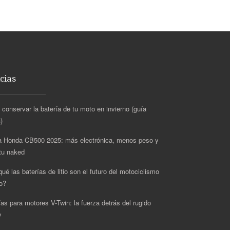
cias
conservar la batería de tu moto en invierno (guía
)
 Honda CB500 2025: más electrónica, menos peso y
itu naked
ué las baterías de litio son el futuro del motociclismo
o?
ías para motores V-Twin: la fuerza detrás del rugido
y