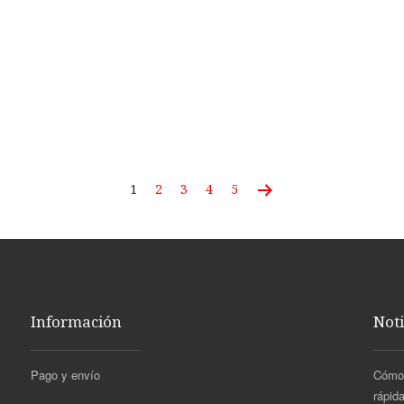
1
2
3
4
5
Información
Noti
Pago y envío
Cómo 
rápida