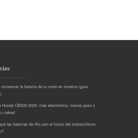
cias
conservar la batería de tu moto en invierno (guía
)
 Honda CB500 2025: más electrónica, menos peso y
itu naked
ué las baterías de litio son el futuro del motociclismo
o?