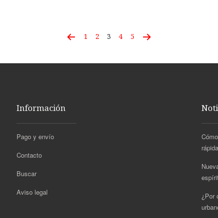
1
2
3
4
5
Información
Noti
Pago y envío
Cómo 
rápida
Contacto
Nueva
Buscar
espír
Aviso legal
¿Por q
urban