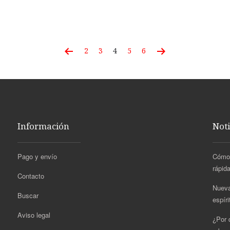
2
3
4
5
6
Información
Noti
Pago y envío
Cómo 
rápida
Contacto
Nueva
Buscar
espír
Aviso legal
¿Por q