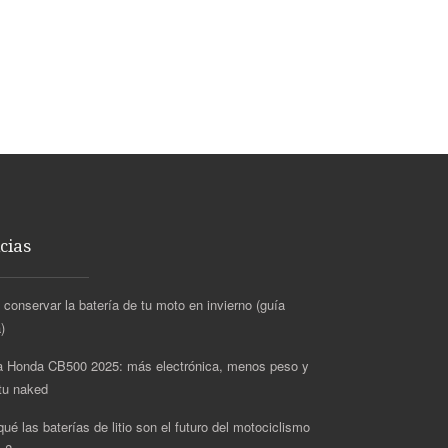
cias
conservar la batería de tu moto en invierno (guía
)
 Honda CB500 2025: más electrónica, menos peso y
itu naked
ué las baterías de litio son el futuro del motociclismo