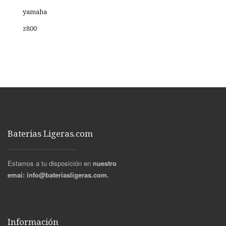
yamaha
z800
Baterias Ligeras.com
Estamos a tu disposición en
nuestro
emai:
info@bateriasligeras.com.
Información