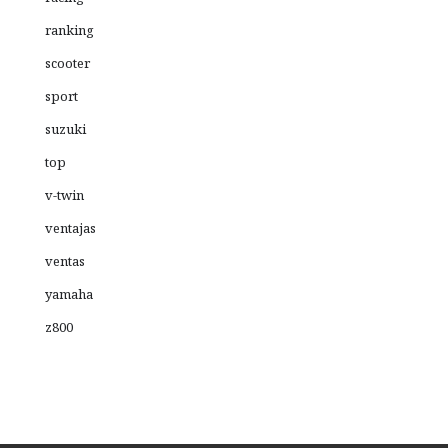
ranking
scooter
sport
suzuki
top
v-twin
ventajas
ventas
yamaha
z800