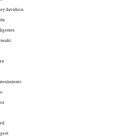
ley davidson
da
ligentes
asaki
ra
tenimiento
o
os
ed
geot