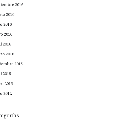
tiembre 2016
sto 2016
io 2016
o 2016
il 2016
zo 2016
iembre 2015
il 2015
ro 2015
io 2012
tegorías