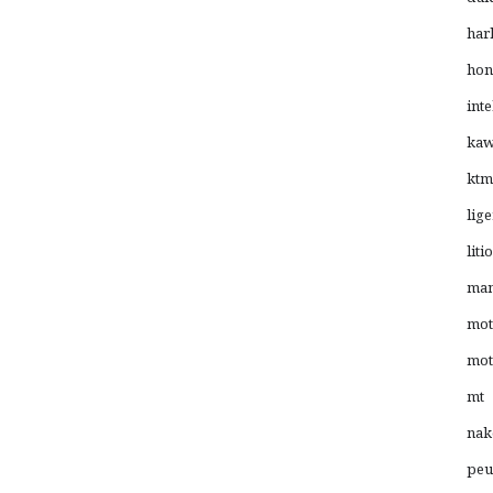
har
hon
inte
kaw
ktm
lige
litio
man
mot
mot
mt
nak
peu