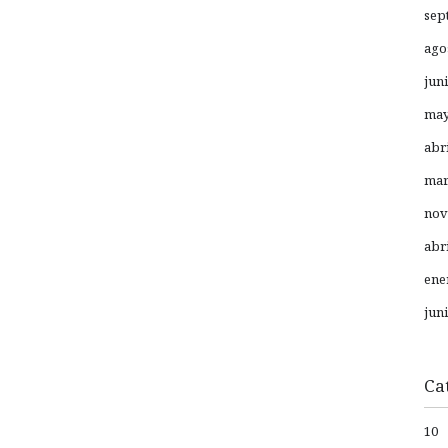
sep
ago
jun
may
abr
mar
nov
abr
ene
jun
Ca
10