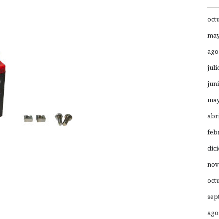
oct
may
ago
juli
jun
may
abr
feb
dic
nov
oct
sep
ago