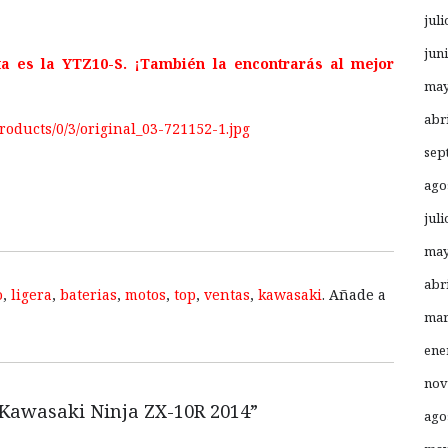
juli
jun
a es la YTZ10-S. ¡También la encontrarás al mejor
may
abr
sep
ago
juli
may
abr
o
,
ligera
,
baterias
,
motos
,
top
,
ventas
,
kawasaki
. Añade a
mar
ene
nov
 Kawasaki Ninja ZX-10R 2014
”
ago