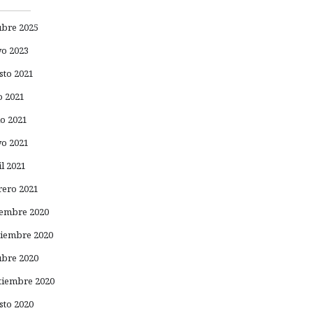
ubre 2025
o 2023
sto 2021
o 2021
io 2021
o 2021
il 2021
rero 2021
iembre 2020
iembre 2020
ubre 2020
tiembre 2020
sto 2020