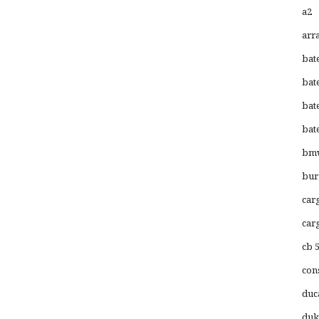
a2
arr
bat
bat
bat
bate
bm
bu
car
car
cb 
con
duc
duk