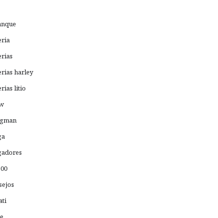
anque
eria
erias
erias harley
rias litio
w
rgman
ga
gadores
500
sejos
ati
e