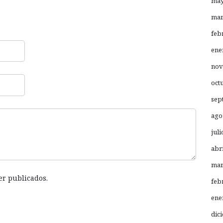
may
mar
feb
ene
nov
oct
sep
ago
juli
abr
mar
er publicados.
feb
ene
dic