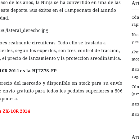
aso de los años, la Ninja se ha convertido en una de las
Art
 este deporte. Sus éxitos en el Campeonato del Mundo
Cóm
idad.
ráp
Nue
y e
es realmente circuiteras. Todo ello se traslada a
rtes, según los expertos, son tres: control de tracción,
¿Por
 el precio de lanzamiento y la protección areodinámica.
mot
Bat
10R 2014 es la HJTZ7S-FP
rug
precio del mercado y disponible en stock para su envío
Cóm
envío gratuito para todos los pedidos superiores a 50€
(y e
japonesa.
Bat
a ZX-10R 2014
Bat
Ar